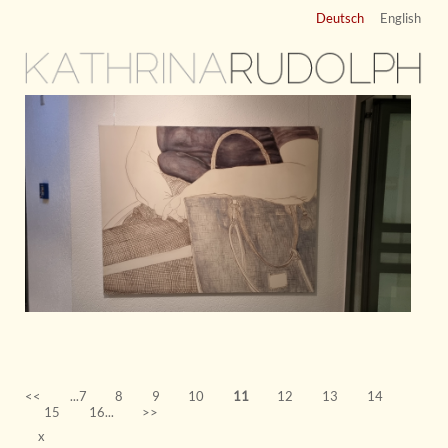
Deutsch
English
KATHRINA
RUDOLPH
<<
...7
8
9
10
11
12
13
14
15
16...
>>
x